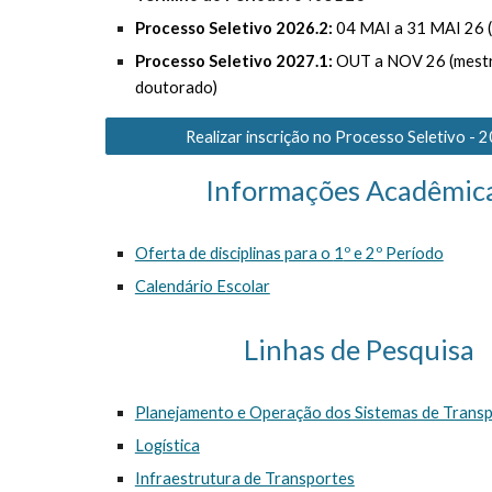
Processo Seletivo 2026.2:
04
MAI
a
31
MAI
2
6 
Processo Seletivo 2027.1:
OUT
a
NOV
26 (mest
doutorado)
Realizar inscrição no Processo Seletivo - 
Informações Acadêmic
Oferta de disciplinas para o
1
º e 2º Período
Calendário Escolar
Linhas de Pesquisa
Planejamento e Operação dos Sistemas de Trans
Logística
Infraestrutura de Transportes