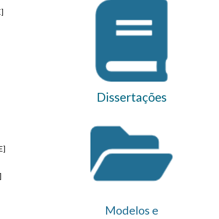
]
Dissertações
E]
]
Modelos e