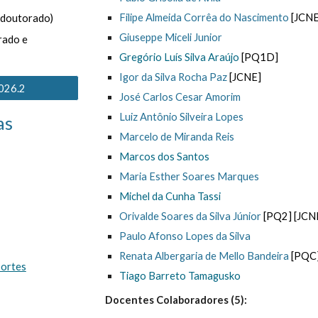
Filipe Almeida Corrêa do Nascimento
[JCNE
(doutorado)
Giuseppe Miceli Junior
rado e
Gregório Luís Silva Araújo
[PQ
1D
]
Igor da Silva Rocha Paz
[JCNE]
2026.2
José Carlos Cesar Amorim
Luiz Antônio Silveira Lopes
as
Marcelo de Miranda Reis
Marcos dos Santos
Maria Esther Soares Marques
Michel da Cunha Tassi
Orivalde Soares da Silva Júnior
[PQ2]
[JCN
Paulo Afonso Lopes da Silva
Renata Albergaria de Mello Bandeira
[PQ
C
portes
Tiago Barreto Tamagusko
Docentes Colaboradores (5):