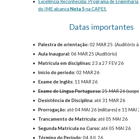
Excelência Reconhecida: Programa de Engenharia
do IME alcança
Nota 5
na CAPES
Datas importantes
Palestra de orientação:
02 MAR 25 (Auditório 
Aula Inaugural:
06
MAR
2
5 (Auditório)
Matrícula em disciplinas:
23
a
27
FEV
2
6
Início do período:
02
MAR
2
6
Exame de Inglês:
11
MAR
2
6
Exame de Língua Portuguesa:
25
MAR
2
6 (susp
Desistência de Disciplina:
até
31
MAR
2
6
Prorrogação:
até 04 MAI 26 (militares) e 11 MAI 2
Trancamento de Matrícula:
até
05
MAI
2
6
Segunda Matrícula no Curso:
até 05 MAI 26
Término do Período:
04
JUL
2
6