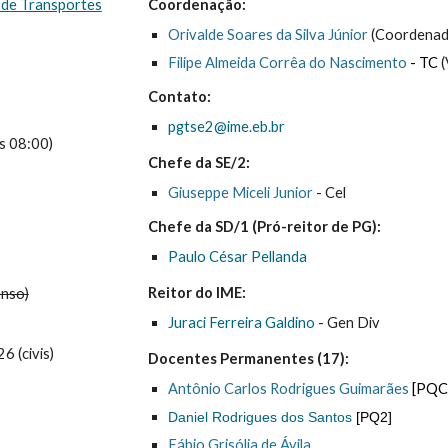
 de Transportes
Coordenação:
Orivalde Soares da Silva Júnior
(Coordenad
Filipe Almeida Corrêa do Nascimento
- TC
Contato:
pgtse2@ime.eb.br
às
08:00)
Chefe da SE/2:
Giuseppe Miceli Junior
-
Cel
Chefe da SD/1 (Pró-reitor de PG):
Paulo César Pellanda
Reitor do IME:
enso)
Juraci Ferreira Galdino
-
Gen
Div
6 (civis)
Docentes Permanentes (17):
Antônio Carlos Rodrigues Guimarães
[PQC
Daniel Rodrigues dos Santos
[PQ2]
Fábio Grisólia de Ávila