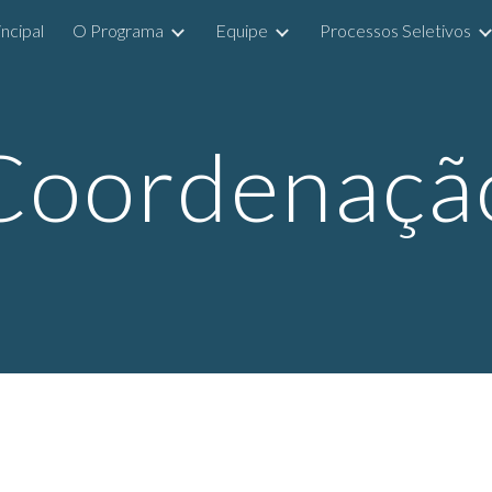
incipal
O Programa
Equipe
Processos Seletivos
ip to main content
Skip to navigat
Coordenaçã