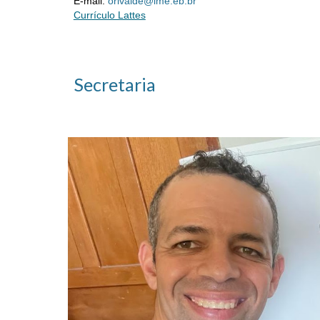
E-mail:
orivalde@ime.eb.br
Currículo Lattes
Secretaria