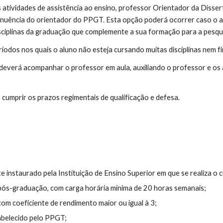
 atividades de assistência ao ensino, professor Orientador da Diss
nuência do orientador do PPGT. Esta opção poderá ocorrer caso o al
isciplinas da graduação que complemente a sua formação para a pesqu
dos nos quais o aluno não esteja cursando muitas disciplinas nem fin
 deverá acompanhar o professor em aula, auxiliando o professor e os a
 cumprir os prazos regimentais de qualificação e defesa.
e instaurado pela Instituição de Ensino Superior em que se realiza o 
 pós-graduação, com carga horária mínima de 20 horas semanais;
m coeficiente de rendimento maior ou igual à 3;
abelecido pelo PPGT;