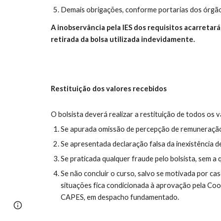
Demais obrigações, conforme portarias dos órgãos
A inobservância pela IES dos requisitos acarretar
retirada da bolsa utilizada indevidamente.
Restituição dos valores recebidos
O bolsista deverá realizar a r
estituição de todos os 
Se apurada omissão de percepção de remuneração
Se apresentada declaração falsa da inexistência d
Se praticada qualquer fraude pelo bolsista, sem a 
S
e não concluir o curso,
salvo se motivada por cas
situações fica condicionada à aprovação pela Co
CAPES, em despacho fundamentado.
Page
Report abuse
updated