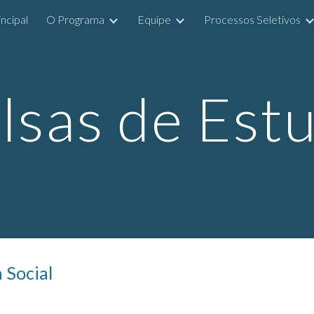
incipal
O Programa
Equipe
Processos Seletivos
ip to main content
Skip to navigat
lsas de Est
 Social