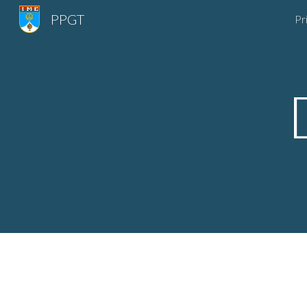
PPGT
Pr
Sk