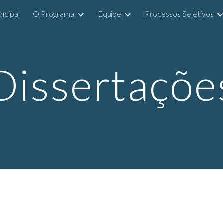
incipal
O Programa
Equipe
Processos Seletivos
ip to main content
Skip to navigat
Dissertaçõe