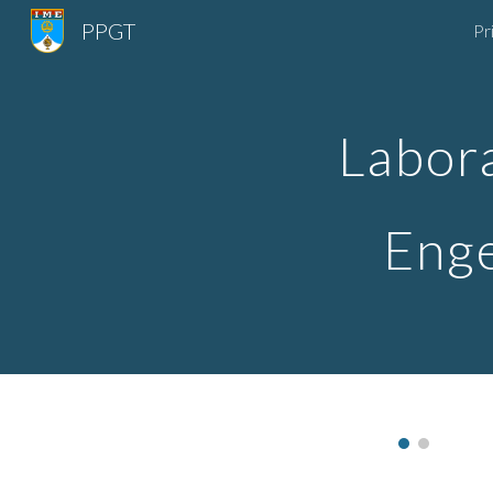
PPGT
Pr
Sk
Labora
Enge