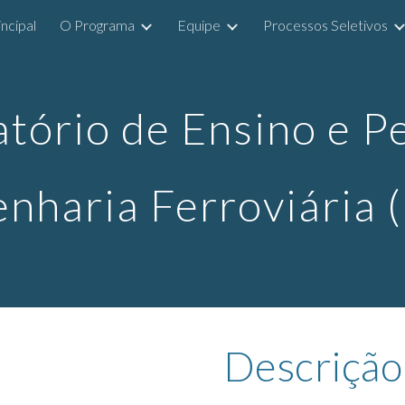
incipal
O Programa
Equipe
Processos Seletivos
ip to main content
Skip to navigat
tório de Ensino e P
nharia Ferroviária
Descrição