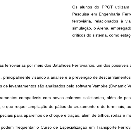
Os alunos do PPGT utilizam
Pesquisa em Engenharia Ferro
ferroviária, relacionados à v
simulação, o Arena, empregado
críticos do sistema, como estaç
 ferroviárias por meio dos Batalhões Ferroviários, um dos possíveis d
, principalmente visando a análise e a prevenção de descarrilamento
ados de levantamentos são analisados pelo software Vampire (Dynamic V
amentos compatíveis com novos esforços solicitantes, além de pesq
, o que requer ampliação de pátios de cruzamento e de terminais, a
especiais para aparelhos de choque e tração, além de trilhos, rodas e m
 podem frequentar o Curso de Especialização em Transporte Ferrov