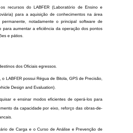
 os recursos do LABFER (Laboratório de Ensino e
viária) para a aquisição de conhecimentos na área
ia permanente, notadamente o principal software de
 para aumentar a eficiência da operação dos pontos
ões e pátios.
estinos dos Oficiais egressos.
s, o LABFER possui Régua de Bitola, GPS de Precisão,
ehicle Design and Evaluation).
uisar e ensinar modos eficientes de operá-los para
umento da capacidade por eixo, reforço das obras-de-
ancais.
iário de Carga e o Curso de Análise e Prevenção de